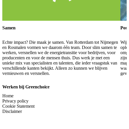
Samen
Posi
Echte impact? Die maak je samen. Van Rotterdam tot Nijmegen
Wij 
en Rosmalen vormen we daarom één team. Door slim samen te
oplo
werken, versnellen we de energietransitie voor bedrijven, voor
omge
producenten en voor de mensen thuis. Dus werk je met een
zijn 
unieke mix van specialisten en talenten, die ieder vraagstuk van
mag 
verschillende kanten bekijkt. Alleen zo kunnen we blijven
waar
vernieuwen en versnellen.
geven
Werken bij Greenchoice
Home
Privacy policy
Cookie Statement
Disclaimer